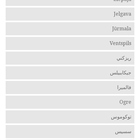
Jelgava
Jūrmala
Ventspils
ريزكني
جيكاببيلس
فالميرا
Ogre
توكوموس
سسيس