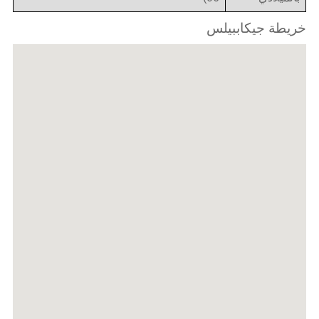
خريطة جيكاببيلس