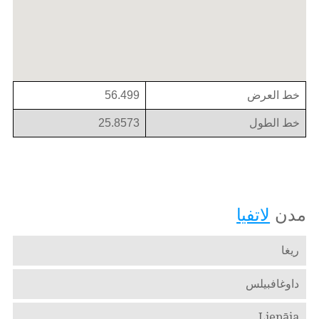
خط العرض
56.499
خط الطول
25.8573
مدن
لاتفيا
ريغا
داوغافبيلس
Liepāja