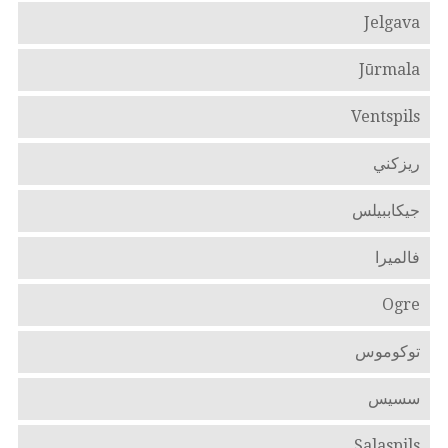
Jelgava
Jūrmala
Ventspils
ريزكني
جيكاببيلس
فالميرا
Ogre
توكوموس
سسيس
Salaspils