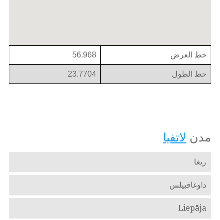
خط العرض
56.968
خط الطول
23.7704
مدن
لاتفيا
ريغا
داوغافبيلس
Liepāja