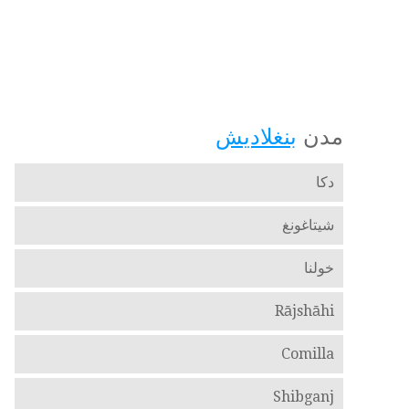
مدن
بنغلاديش
دكا
شيتاغونغ
خولنا
Rājshāhi
Comilla
Shibganj