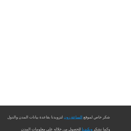
شكر خاص لموقع
الساعة زون
لتزويدنا بقاعدة بيانات المدن والدول
وكما نشكر
ويكيديا
للحصول من خلاله على معلومات المدن