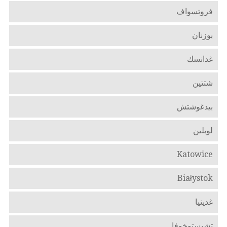
فروتسواف
بوزنان
غدانسك
شتتين
بيدغوشتش
لوبلين
Katowice
Białystok
غدينيا
تشيستوخوفا