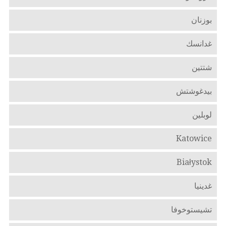
بوزنان
غدانسك
شتتين
بيدغوشتش
لوبلين
Katowice
Białystok
غدينيا
تشيستوخوفا