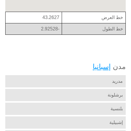
خط العرض
43.2627
خط الطول
-2.92528
مدن
إسبانيا
مدريد
برشلونة
بلنسية
إشبيلية