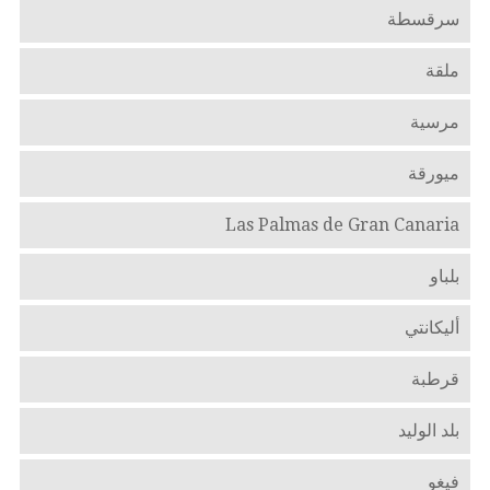
سرقسطة
ملقة
مرسية
ميورقة
Las Palmas de Gran Canaria
بلباو
أليكانتي
قرطبة
بلد الوليد
فيغو