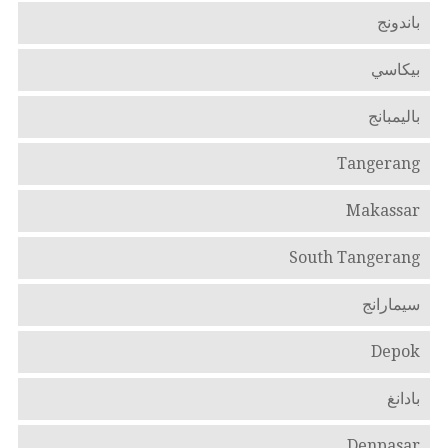
باندونج
بيكاسي
باليمبانج
Tangerang
Makassar
South Tangerang
سيمارانج
Depok
بادانغ
Denpasar