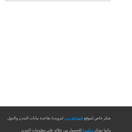
شكر خاص لموقع
الساعة زون
لتزويدنا بقاعدة بيانات المدن والدول
وكما نشكر
ويكيديا
للحصول من خلاله على معلومات المدن