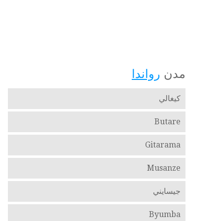
مدن
رواندا
كيغالي
Butare
Gitarama
Musanze
جيسايني
Byumba