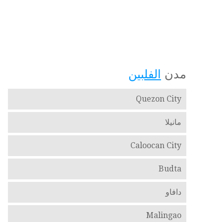
مدن
الفلبين
Quezon City
مانيلا
Caloocan City
Budta
دافاو
Malingao