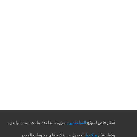
شكر خاص لموقع
الساعة زون
لتزويدنا بقاعدة بيانات المدن والدول
وكما نشكر
ويكيديا
للحصول من خلاله على معلومات المدن