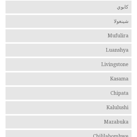
كابوي
شينغولا
Mufulira
Luanshya
Livingstone
Kasama
Chipata
Kalulushi
Mazabuka
Chililabombwe