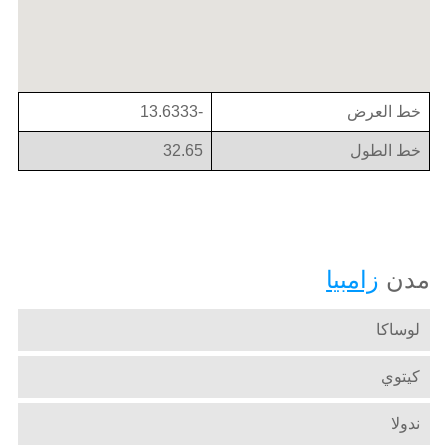
خط العرض
-13.6333
خط الطول
32.65
مدن
زامبيا
لوساكا
كيتوي
ندولا