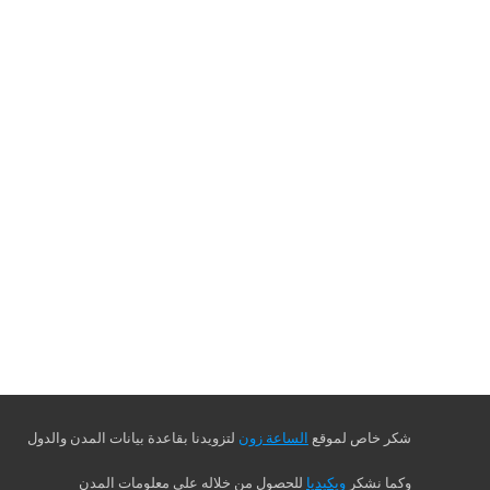
شكر خاص لموقع
الساعة زون
لتزويدنا بقاعدة بيانات المدن والدول
وكما نشكر
ويكيديا
للحصول من خلاله على معلومات المدن