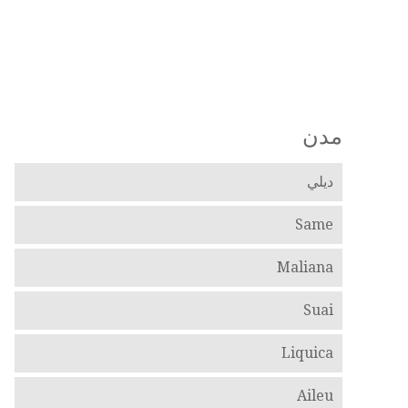
مدن
ديلي
Same
Maliana
Suai
Liquica
Aileu