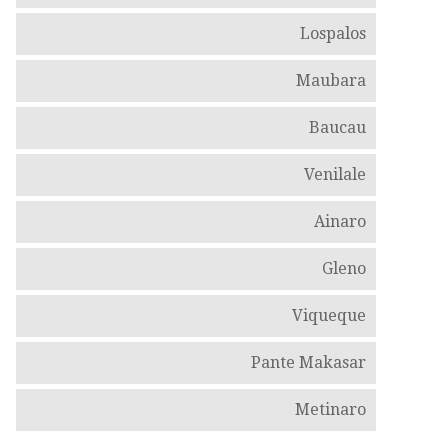
Lospalos
Maubara
Baucau
Venilale
Ainaro
Gleno
Viqueque
Pante Makasar
Metinaro