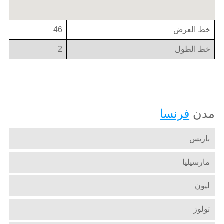
خط العرض
46
خط الطول
2
مدن
فرنسا
باريس
مارسيليا
ليون
تولوز