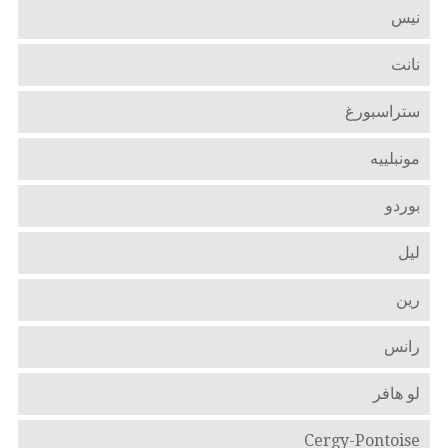
نيس
نانت
ستراسبورغ
مونبلييه
بوردو
ليل
رين
رانس
لو هافر
Cergy-Pontoise