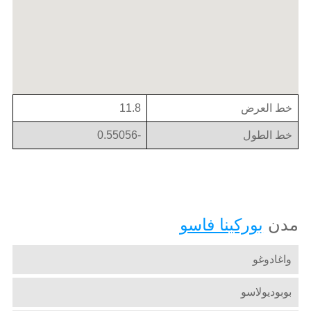
خط العرض
11.8
خط الطول
-0.55056
مدن
بوركينا فاسو
واغادوغو
بوبوديولاسو