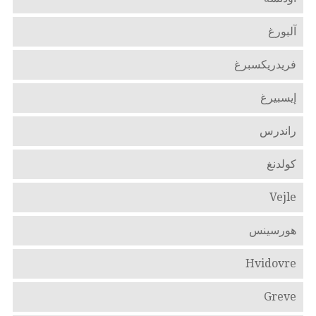
آلبورغ
فريدريكسبرغ
إيسبيرغ
راندرس
كولدنغ
Vejle
هورسينس
Hvidovre
Greve