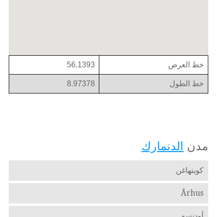
خط العرض
56.1393
خط الطول
8.97378
مدن
الدنمارك
كوبنهاغن
Århus
أودنسه