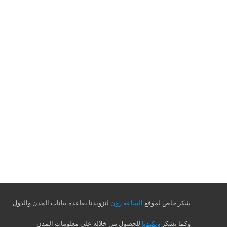
شكر خاص لموقع
الساعة زون
لتزويدنا بقاعدة بيانات المدن والدول
وكما نشكر
ويكيديا
للحصول من خلاله على معلومات المدن