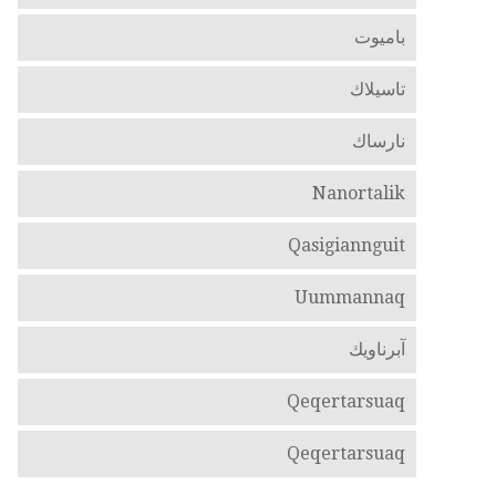
باميوت
تاسيلاك
نارساك
Nanortalik
Qasigiannguit
Uummannaq
آبرناويك
Qeqertarsuaq
Qeqertarsuaq