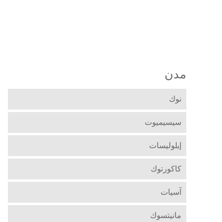
مدن
نوك
سيسيميوت
إيلوليسات
كاكورتوك
آسيات
مانيتسوك