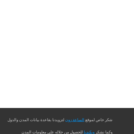
شكر خاص لموقع
الساعة زون
لتزويدنا بقاعدة بيانات المدن والدول
وكما نشكر
ويكيديا
للحصول من خلاله على معلومات المدن