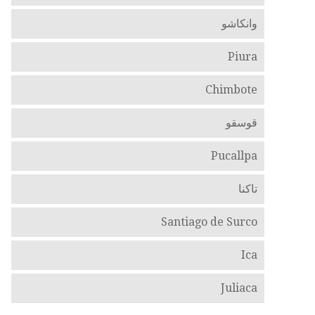
وانكاشو
Piura
Chimbote
قوسقو
Pucallpa
تاكنا
Santiago de Surco
Ica
Juliaca