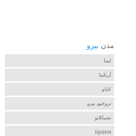
مدن
بيرو
ليما
أريكيبا
كاياو
تروخيو، بيرو
تشيكلايو
Iquitos