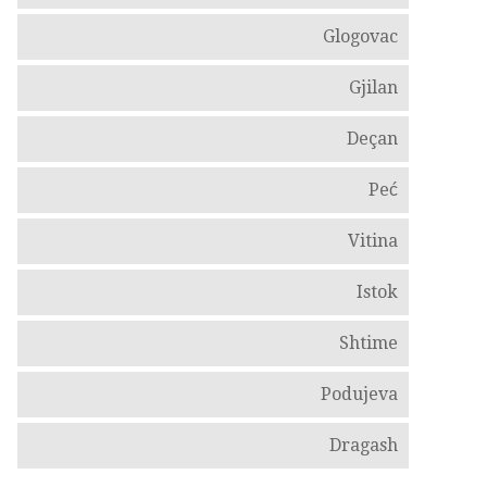
Glogovac
Gjilan
Deçan
Peć
Vitina
Istok
Shtime
Podujeva
Dragash