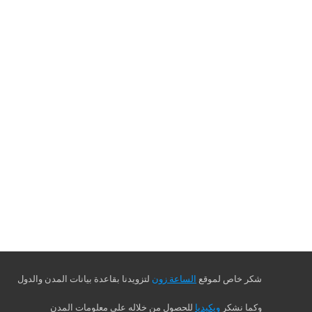
شكر خاص لموقع
الساعة زون
لتزويدنا بقاعدة بيانات المدن والدول
وكما نشكر
ويكيديا
للحصول من خلاله على معلومات المدن