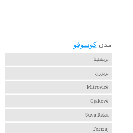
مدن
كوسوفو
بريشتينا
بريزرن
Mitrovicë
Gjakovë
Suva Reka
Ferizaj