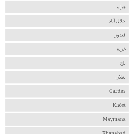
هراة
جلال آباد
قندوز
غزنة
بلخ
بغلان
Gardez
Khōst
Maymana
Khanabad