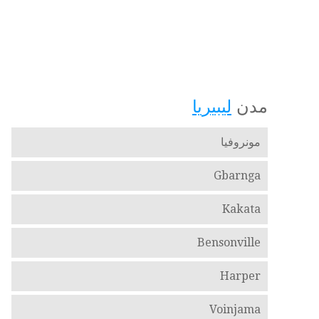
مدن
ليبيريا
مونروفيا
Gbarnga
Kakata
Bensonville
Harper
Voinjama