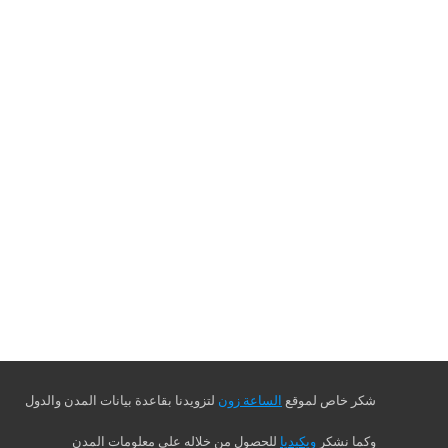
شكر خاص لموقع
الساعة زون
لتزويدنا بقاعدة بيانات المدن والدول
وكما نشكر
ويكيديا
للحصول من خلاله على معلومات المدن