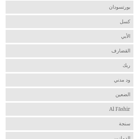
بورتسودان
كسل
الأبي
القضارف
ربك
ود مدني
الضعين
Al Fāshir
سنجة
الدمازين