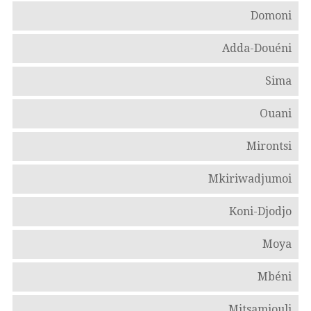
Domoni
Adda-Douéni
Sima
Ouani
Mirontsi
Mkiriwadjumoi
Koni-Djodjo
Moya
Mbéni
Mitsamiouli