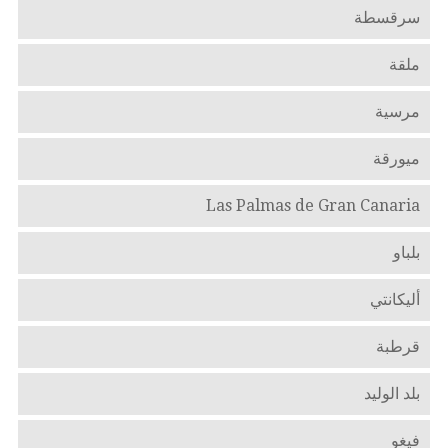
سرقسطة
ملقة
مرسية
ميورقة
Las Palmas de Gran Canaria
بلباو
أليكانتي
قرطبة
بلد الوليد
فيغو