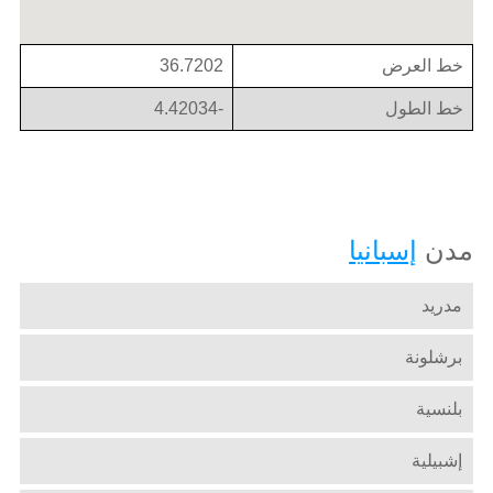
خط العرض
36.7202
خط الطول
-4.42034
مدن
إسبانيا
مدريد
برشلونة
بلنسية
إشبيلية