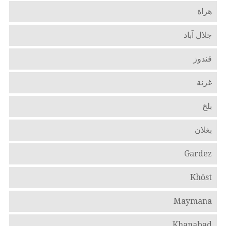
هراة
جلال آباد
قندوز
غزنة
بلخ
بغلان
Gardez
Khōst
Maymana
Khanabad