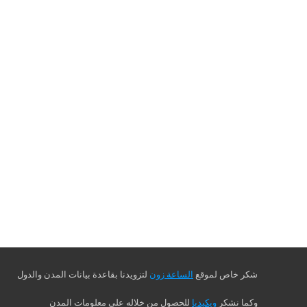
شكر خاص لموقع
الساعة زون
لتزويدنا بقاعدة بيانات المدن والدول
وكما نشكر
ويكيديا
للحصول من خلاله على معلومات المدن