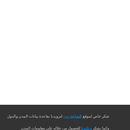
شكر خاص لموقع
الساعة زون
لتزويدنا بقاعدة بيانات المدن والدول
وكما نشكر
ويكيديا
للحصول من خلاله على معلومات المدن