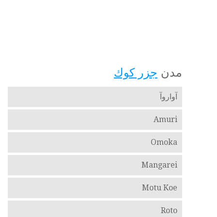
مدن
جزر كوك
آواروآ
Amuri
Omoka
Mangarei
Motu Koe
Roto