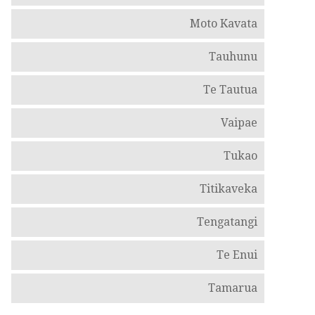
Moto Kavata
Tauhunu
Te Tautua
Vaipae
Tukao
Titikaveka
Tengatangi
Te Enui
Tamarua