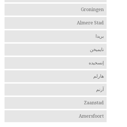
Groningen
Almere Stad
بريدا
نايميخن
إنسخيده
هارلم
آرنم
Zaanstad
Amersfoort