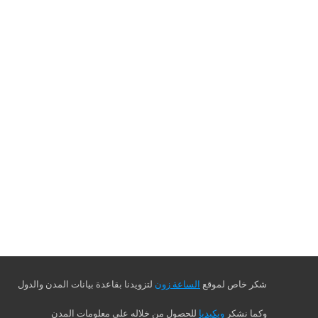
شكر خاص لموقع
الساعة زون
لتزويدنا بقاعدة بيانات المدن والدول
وكما نشكر
ويكيديا
للحصول من خلاله على معلومات المدن