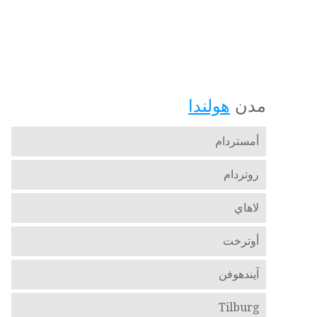
مدن
هولندا
أمستردام
روتردام
لاهاي
أوترخت
آيندهوفن
Tilburg