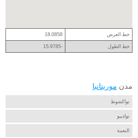
خط العرض
18.0858
خط الطول
-15.9785
مدن
موريتانيا
نواكشوط
نواذيبو
النعمة