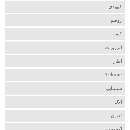
كيهيدي
روصو
كيفة
الزويرات
أطار
Tékane
سيليبابي
ألاك
لعيون
أكجوجت