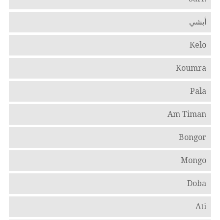
أبشي
Kelo
Koumra
Pala
Am Timan
Bongor
Mongo
Doba
Ati