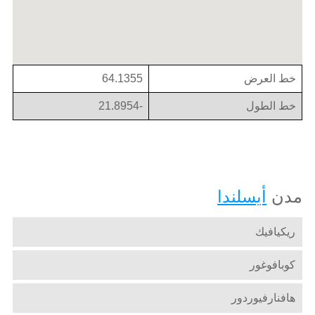
خط العرض
64.1355
خط الطول
-21.8954
مدن
أيسلندا
ريكيافيك
كوبافوغور
هافنارفيوردور