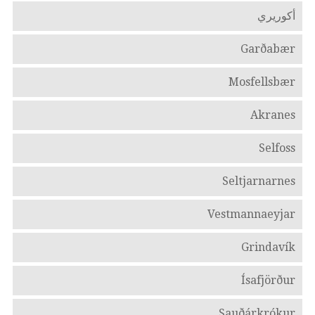
أكوريري
Garðabær
Mosfellsbær
Akranes
Selfoss
Seltjarnarnes
Vestmannaeyjar
Grindavík
Ísafjörður
Sauðárkrókur