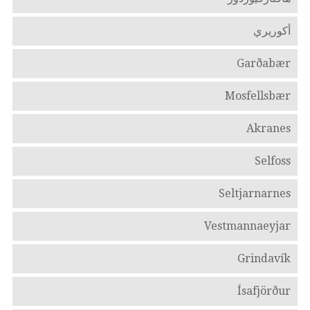
أكوريري
Garðabær
Mosfellsbær
Akranes
Selfoss
Seltjarnarnes
Vestmannaeyjar
Grindavík
Ísafjörður