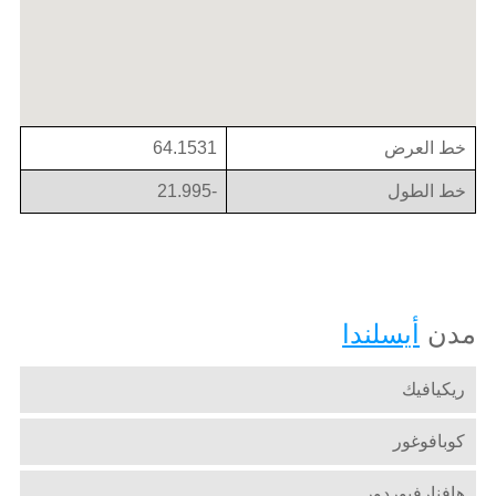
خط العرض
64.1531
خط الطول
-21.995
مدن
أيسلندا
ريكيافيك
كوبافوغور
هافنارفيوردور