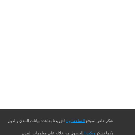
شكر خاص لموقع
الساعة زون
لتزويدنا بقاعدة بيانات المدن والدول
وكما نشكر
ويكيديا
للحصول من خلاله على معلومات المدن