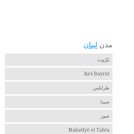
مدن
لبنان
بَيْرُوت
Ra’s Bayrūt
طرابلس
صيدا
صور
Nabatîyé et Tahta