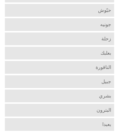
حبّوش
جونيه
زحلة
بعلبك
الناقورة
جبيل
بشري
البترون
بعبدا