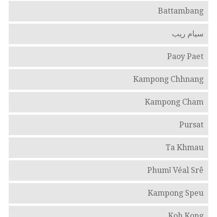
Battambang
سيام ريب
Paoy Paet
Kampong Chhnang
Kampong Cham
Pursat
Ta Khmau
Phumĭ Véal Srê
Kampong Speu
Koh Kong