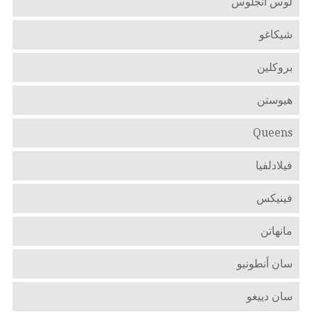
لوس أنجلوس
شيكاغو
بروكلين
هيوستن
Queens
فيلادلفيا
فينيكس
مانهاتن
سان أنطونيو
سان دييغو