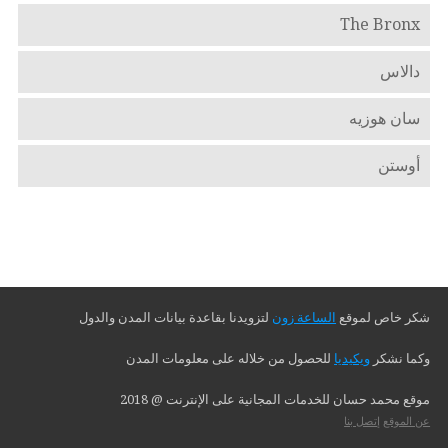
The Bronx
دالاس
سان هوزيه
أوستن
شكر خاص لموقع
الساعة زون
لتزويدنا بقاعدة بيانات المدن والدول
وكما نشكر
ويكيديا
للحصول من خلاله على معلومات المدن
موقع محمد حسان للخدمات المجانية على الإنترنت @ 2018
عن الموقع
إتصل بنا