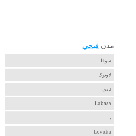
مدن
فيجي
سوفا
لاوتوكا
نادي
Labasa
با
Levuka