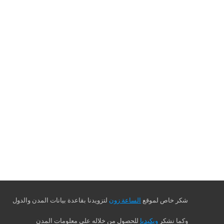
شكر خاص لموقع
الساعة زون
لتزويدنا بقاعدة بيانات المدن والدول
وكما نشكر
ويكيديا
للحصول من خلاله على معلومات المدن