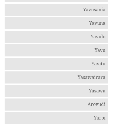
Yavusania
Yavuna
Yavulo
Yavu
Yavitu
Yasawairara
Yasawa
Arovudi
Yaroi