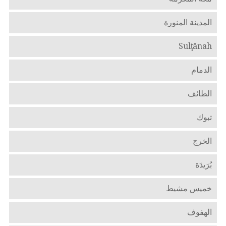
المدينة المنورة
Sulţānah
الدمام
الطائف
تبوك
الخرج
بُرَيدَة
خميس مشيط
الهفوف