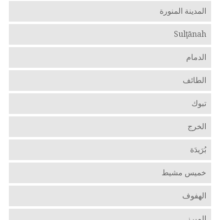
المدينة المنورة
Sulţānah
الدمام
الطائف
تبوك
الخرج
بُرَيدَة
خميس مشيط
الهفوف
المبرز