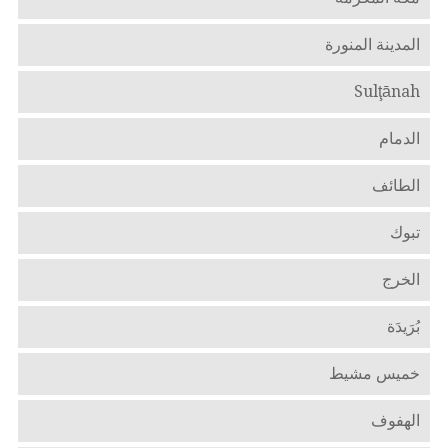
المدينة المنورة
Sulţānah
الدمام
الطائف
تبوك
الخرج
بُرَيدَة
خميس مشيط
الهفوف