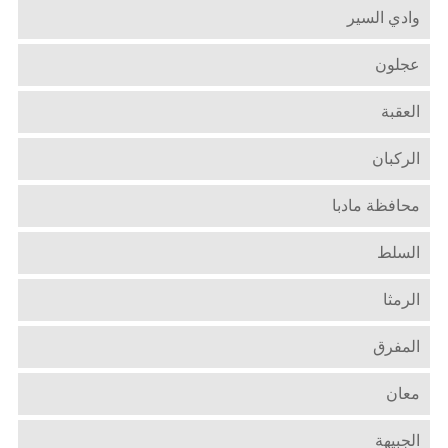
وادي السير
عجلون
العقبة
الركبان
محافظة مادبا
السلط
الرمثا
المفرق
معان
الجبيهة