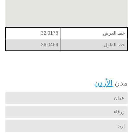
خط العرض
32.0178
خط الطول
36.0464
مدن
الأردن
عمان
زرقاء
إربد