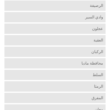
الرصيفة
وادي السير
عجلون
العقبة
الركبان
محافظة مادبا
السلط
الرمثا
المفرق
معان