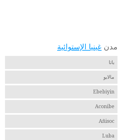
مدن
غينيا الإستوائية
باتا
مالابو
Ebebiyin
Aconibe
Añisoc
Luba