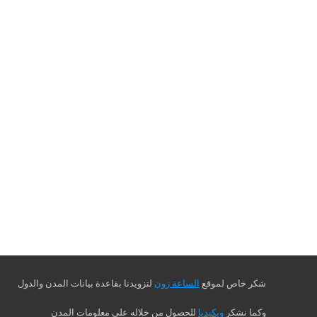
شكر خاص لموقع
الساعة زون
لتزويدنا بقاعدة بيانات المدن والدول
وكما نشكر
ويكيديا
للحصول من خلاله على معلومات المدن