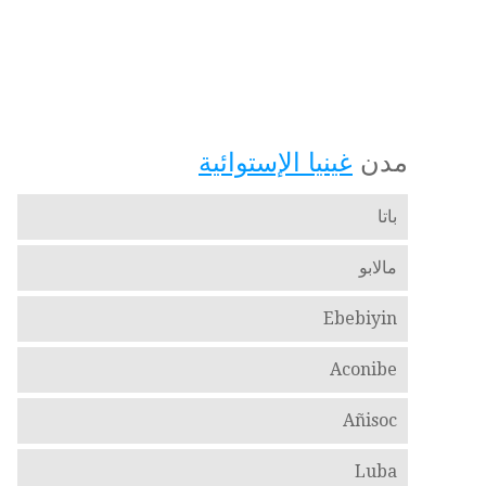
مدن
غينيا الإستوائية
باتا
مالابو
Ebebiyin
Aconibe
Añisoc
Luba