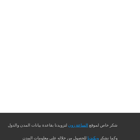
شكر خاص لموقع
الساعة زون
لتزويدنا بقاعدة بيانات المدن والدول
وكما نشكر
ويكيديا
للحصول من خلاله على معلومات المدن