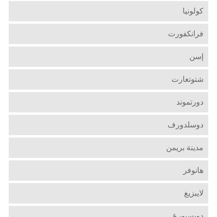
كولونيا
فرانكفورت
إسن
شتوتغارت
دورتموند
دوسلدورف
مدينة بريمن
هانوفر
لايبزيغ
دويسبورغ