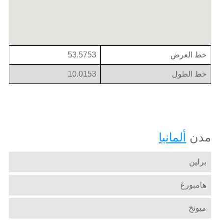
خط العرض
53.5753
خط الطول
10.0153
مدن
ألمانيا
برلين
هامبورغ
ميونخ