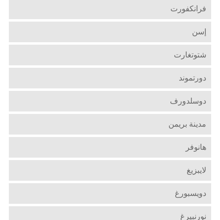
فرانكفورت
إسن
شتوتغارت
دورتموند
دوسلدورف
مدينة بريمن
هانوفر
لايبزيغ
دويسبورغ
نورنبيرغ