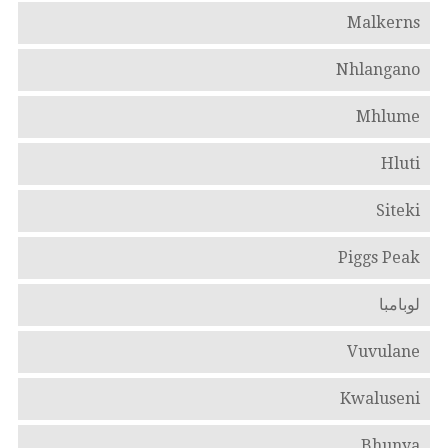
Malkerns
Nhlangano
Mhlume
Hluti
Siteki
Piggs Peak
لوبامبا
Vuvulane
Kwaluseni
Bhunya