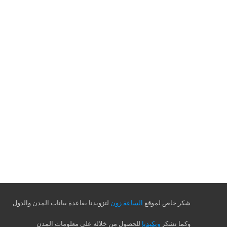
شكر خاص لموقع
الساعة زون
لتزويدنا بقاعدة بيانات المدن والدول
وكما نشكر
ويكيديا
للحصول من خلاله على معلومات المدن