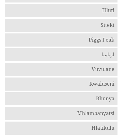
Hluti
Siteki
Piggs Peak
لوبامبا
Vuvulane
Kwaluseni
Bhunya
Mhlambanyatsi
Hlatikulu