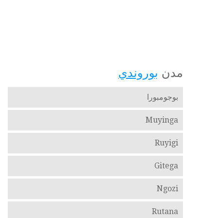
مدن
بوروندي
بوجومبورا
Muyinga
Ruyigi
Gitega
Ngozi
Rutana