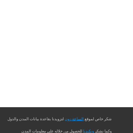
شكر خاص لموقع
الساعة زون
لتزويدنا بقاعدة بيانات المدن والدول
وكما نشكر
ويكيديا
للحصول من خلاله على معلومات المدن