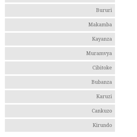
Bururi
Makamba
Kayanza
Muramvya
Cibitoke
Bubanza
Karuzi
Cankuzo
Kirundo