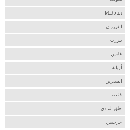
Midoun
القيروان
بنزرت
ڤابس
أريانة‎
القصرين
ڤفصة
حلق الوادي
جرجيس