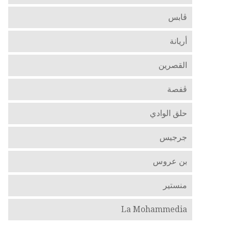
ڤابس
أريانة‎
القصرين
ڤفصة
حلق الوادي
جرجيس
بن عروس
منستير
La Mohammedia