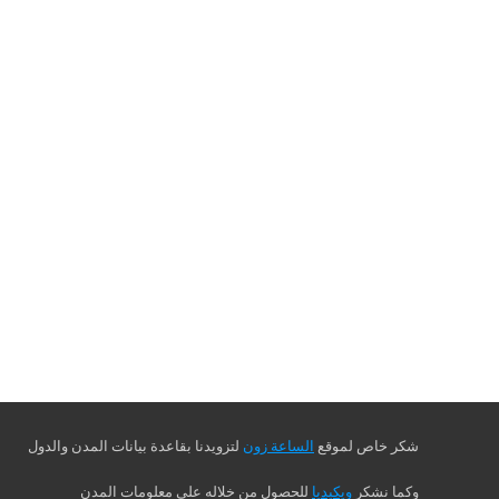
شكر خاص لموقع
الساعة زون
لتزويدنا بقاعدة بيانات المدن والدول
وكما نشكر
ويكيديا
للحصول من خلاله على معلومات المدن