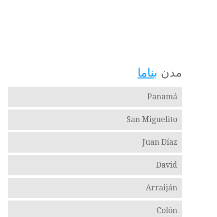
مدن
بناما
Panamá
San Miguelito
Juan Díaz
David
Arraiján
Colón