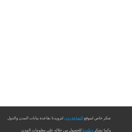
شكر خاص لموقع
الساعة زون
لتزويدنا بقاعدة بيانات المدن والدول
وكما نشكر
ويكيديا
للحصول من خلاله على معلومات المدن